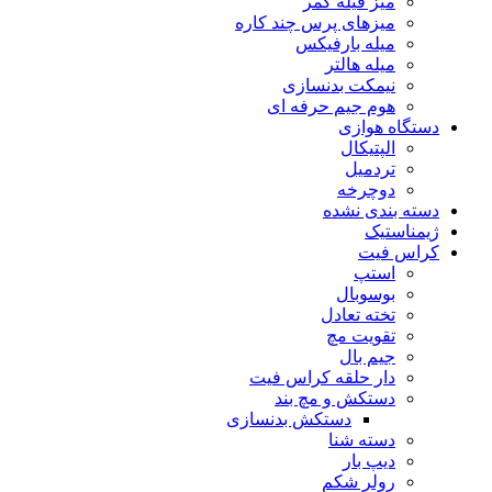
میز فیله کمر
میزهای پرس چند کاره
میله بارفیکس
میله هالتر
نیمکت بدنسازی
هوم جیم حرفه ای
دستگاه هوازی
الپتیکال
تردمیل
دوچرخه
دسته بندی نشده
ژیمناستیک
کراس فیت
استپ
بوسوبال
تخته تعادل
تقویت مچ
جیم بال
دار حلقه کراس فیت
دستکش و مچ بند
دستکش بدنسازی
دسته شنا
دیپ بار
رولر شکم