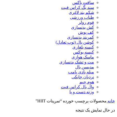
سافت باکس
سند بگ کراس فیت
شکم بند لاغری
طناب ورزشی
فوم رولر
کش بدنسازی
کف پوش
کمربند بدنسازی
کوشن بال (توپ تعادل)
کیسه بلغاری
کیسه بوکس
ماسک هوازی
مت و تشک بدنسازی
مدیسن بال
میله بادی پامپ
نردبان چابکی
هوم جیم
وال بال کراس فیت
وزنه دست و پا
خانه
محصولات برچسب خورده “تمرینات HIIT”
در حال نمایش یک نتیجه