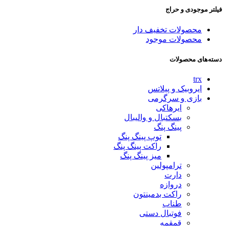
فیلتر موجودی و حراج
محصولات تخفیف دار
محصولات موجود
دسته‌های محصولات
trx
ایروبیک و پیلاتس
بازی و سرگرمی
ایرهاکی
بسکتبال و والیبال
پینگ پنگ
توپ پینگ پنگ
راکت پینگ پنگ
میز پینگ پنگ
ترامپولین
دارت
دروازه
راکت بدمینتون
طناب
فوتبال دستی
قمقمه