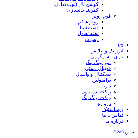
کوشن بال (توپ تعادل)
کمربند بدنسازی
فوم رولر
رولر شکم
دسته شنا
تخته تعادل
دیپ بار
trx
ایروبیک و پیلاتس
بازی و سرگرمی
میز پینگ پنگ
فوتبال دستی
بسکتبال و والیبال
ترامپولین
دارت
راکت بدمینتون
راکت پینگ پنگ
دروازه
ژیمناستیک
تماس با ما
درباره ما
بستن (Esc)