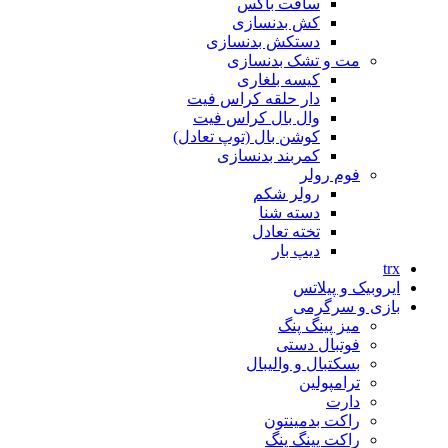
سافت باکس
کش بدنسازی
دستکش بدنسازی
مت و تشک بدنسازی
کیسه بلغاری
دار حلقه کراس فیت
وال بال کراس فیت
کوشن بال (توپ تعادل)
کمربند بدنسازی
فوم رولر
رولر شکم
دسته شنا
تخته تعادل
دیپ بار
trx
ایروبیک و پیلاتس
بازی و سرگرمی
میز پینگ پنگ
فوتبال دستی
بسکتبال و والیبال
ترامپولین
دارت
راکت بدمینتون
راکت پینگ پنگ