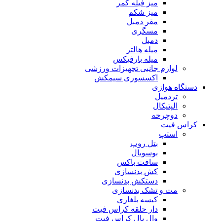
میز فیله کمر
میز شکم
مقر دمبل
مسگری
دمبل
میله هالتر
میله بارفیکس
لوازم جانبی تجهیزات ورزشی
اکسسوری سیمکش
دستگاه هوازی
تردمیل
الپتیکال
دوچرخه
کراس فیت
استپ
بتل روپ
بوسوبال
سافت باکس
کش بدنسازی
دستکش بدنسازی
مت و تشک بدنسازی
کیسه بلغاری
دار حلقه کراس فیت
وال بال کراس فیت