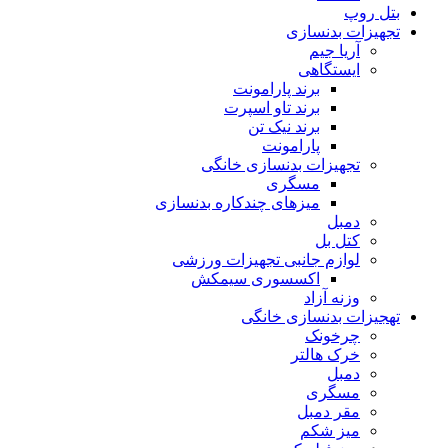
بتل روپ
تجهیزات بدنسازی
آریا جیم
ایستگاهی
برند پارامونت
برند تاو اسپرت
برند نیک تن
پارامونت
تجهیزات بدنسازی خانگی
مسگری
میزهای چندکاره بدنسازی
دمبل
کتل بل
لوازم جانبی تجهیزات ورزشی
اکسسوری سیمکش
وزنه آزاد
تهجیزات بدنسازی خانگی
چرخونک
خرک هالتر
دمبل
مسگری
مقر دمبل
میز شکم