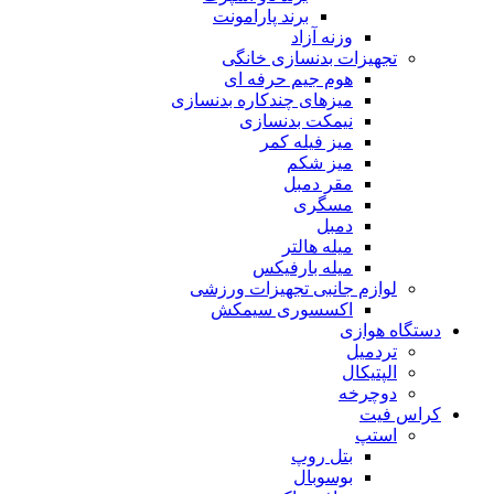
برند پارامونت
وزنه آزاد
تجهیزات بدنسازی خانگی
هوم جیم حرفه ای
میزهای چندکاره بدنسازی
نیمکت بدنسازی
میز فیله کمر
میز شکم
مقر دمبل
مسگری
دمبل
میله هالتر
میله بارفیکس
لوازم جانبی تجهیزات ورزشی
اکسسوری سیمکش
دستگاه هوازی
تردمیل
الپتیکال
دوچرخه
کراس فیت
استپ
بتل روپ
بوسوبال