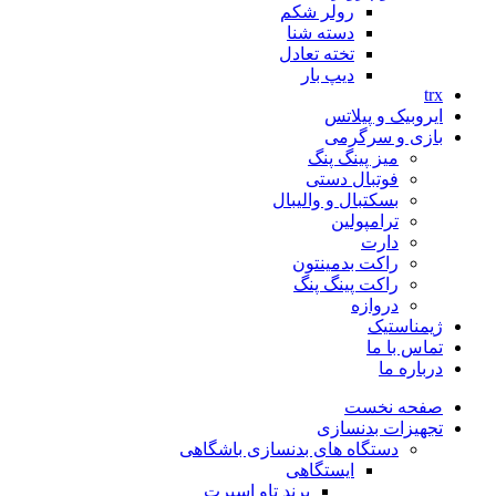
رولر شکم
دسته شنا
تخته تعادل
دیپ بار
trx
ایروبیک و پیلاتس
بازی و سرگرمی
میز پینگ پنگ
فوتبال دستی
بسکتبال و والیبال
ترامپولین
دارت
راکت بدمینتون
راکت پینگ پنگ
دروازه
ژیمناستیک
تماس با ما
درباره ما
صفحه نخست
تجهیزات بدنسازی
دستگاه های بدنسازی باشگاهی
ایستگاهی
برند تاو اسپرت