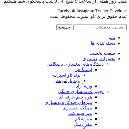
هفت روز هفته ، از ساعت 9 صبح الی 9 شب پاسخگوی شما هستیم
Facebook
Instagram
Twitter
Envelope
تمام حقوق برای تاو اسپرت محفوظ است
جستجو
منو
دسته بندی ها
صفحه نخست
تجهیزات بدنسازی
دستگاه های بدنسازی باشگاهی
ایستگاهی
برند تاو اسپرت
برند پارامونت
وزنه آزاد
تجهیزات بدنسازی خانگی
هوم جیم حرفه ای
میزهای چندکاره بدنسازی
نیمکت بدنسازی
میز فیله کمر
میز شکم
مقر دمبل