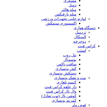
مسگری
دمبل
میله هالتر
میله بارفیکس
لوازم جانبی تجهیزات ورزشی
اکسسوری سیمکش
دستگاه هوازی
تردمیل
الپتیکال
دوچرخه
کراس فیت
استپ
بتل روپ
بوسوبال
سافت باکس
کش بدنسازی
دستکش بدنسازی
مت و تشک بدنسازی
کیسه بلغاری
دار حلقه کراس فیت
وال بال کراس فیت
کوشن بال (توپ تعادل)
کمربند بدنسازی
فوم رولر