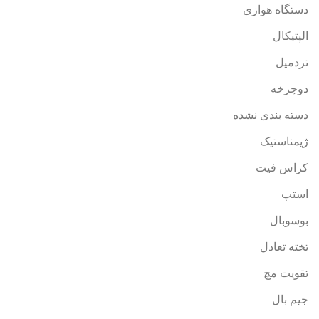
دستگاه هوازی
الپتیکال
تردمیل
دوچرخه
دسته بندی نشده
ژیمناستیک
کراس فیت
استپ
بوسوبال
تخته تعادل
تقویت مچ
جیم بال