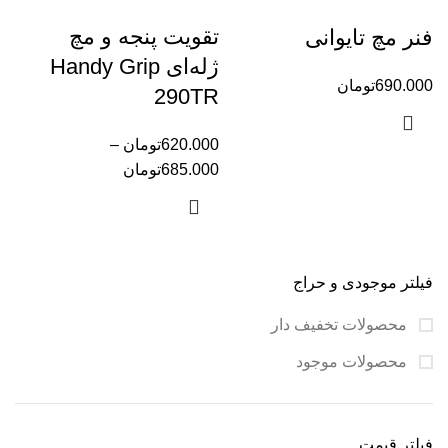
تقویت پنجه و مچ
فنر مچ تایوانی
ژله‌ای Handy Grip
690.000
تومان
290TR
620.000
تومان
–
685.000
تومان
فیلتر موجودی و حراج
محصولات تخفیف دار
محصولات موجود
فیلتر قیمت