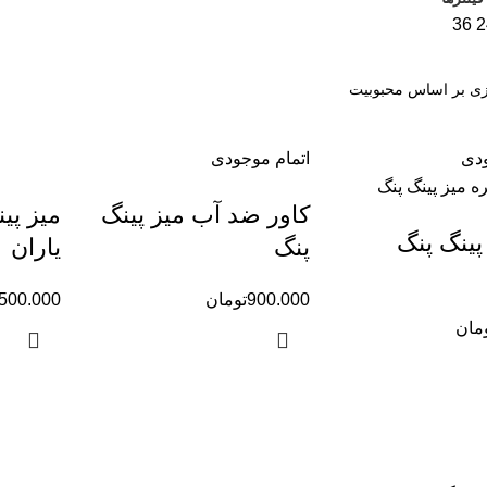
36
2
ودی
اتمام موجودی
کاور ضد آب میز پینگ
پینگ پنگ
پنگ
یاران
900.000
تومان
.500.000
مان