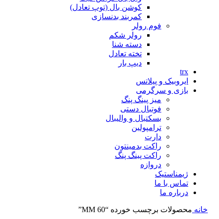
کوشن بال (توپ تعادل)
کمربند بدنسازی
فوم رولر
رولر شکم
دسته شنا
تخته تعادل
دیپ بار
trx
ایروبیک و پیلاتس
بازی و سرگرمی
میز پینگ پنگ
فوتبال دستی
بسکتبال و والیبال
ترامپولین
دارت
راکت بدمینتون
راکت پینگ پنگ
دروازه
ژیمناستیک
تماس با ما
درباره ما
خانه
محصولات برچسب خورده “60 MM”