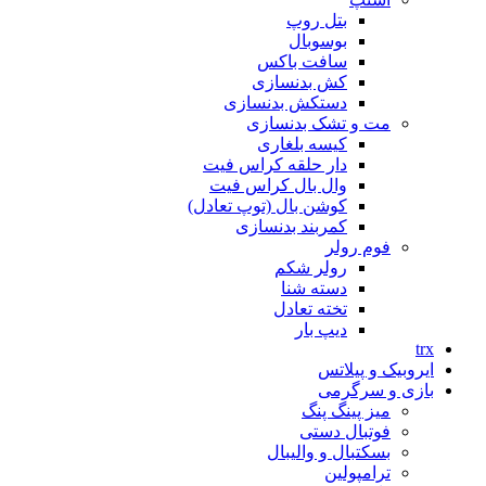
بتل روپ
بوسوبال
سافت باکس
کش بدنسازی
دستکش بدنسازی
مت و تشک بدنسازی
کیسه بلغاری
دار حلقه کراس فیت
وال بال کراس فیت
کوشن بال (توپ تعادل)
کمربند بدنسازی
فوم رولر
رولر شکم
دسته شنا
تخته تعادل
دیپ بار
trx
ایروبیک و پیلاتس
بازی و سرگرمی
میز پینگ پنگ
فوتبال دستی
بسکتبال و والیبال
ترامپولین