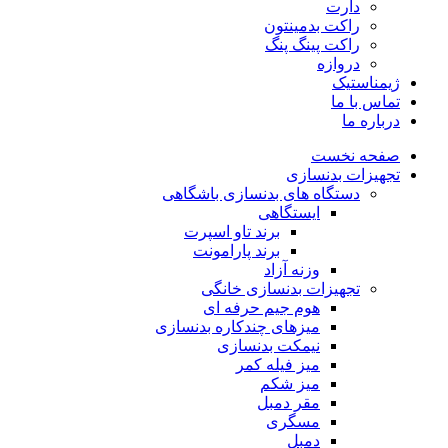
دارت
راکت بدمینتون
راکت پینگ پنگ
دروازه
ژیمناستیک
تماس با ما
درباره ما
صفحه نخست
تجهیزات بدنسازی
دستگاه های بدنسازی باشگاهی
ایستگاهی
برند تاو اسپرت
برند پارامونت
وزنه آزاد
تجهیزات بدنسازی خانگی
هوم جیم حرفه ای
میزهای چندکاره بدنسازی
نیمکت بدنسازی
میز فیله کمر
میز شکم
مقر دمبل
مسگری
دمبل