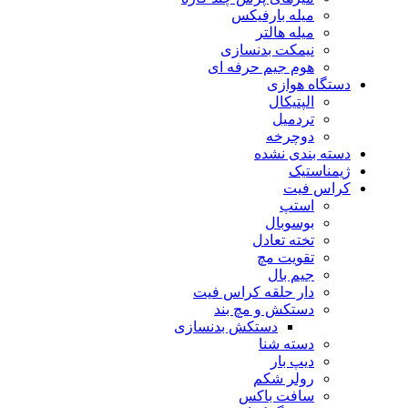
میله بارفیکس
میله هالتر
نیمکت بدنسازی
هوم جیم حرفه ای
دستگاه هوازی
الپتیکال
تردمیل
دوچرخه
دسته بندی نشده
ژیمناستیک
کراس فیت
استپ
بوسوبال
تخته تعادل
تقویت مچ
جیم بال
دار حلقه کراس فیت
دستکش و مچ بند
دستکش بدنسازی
دسته شنا
دیپ بار
رولر شکم
سافت باکس