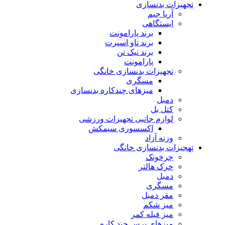
تجهیزات بدنسازی
آریا جیم
ایستگاهی
برند پارامونت
برند تاو اسپرت
برند نیک تن
پارامونت
تجهیزات بدنسازی خانگی
مسگری
میزهای چندکاره بدنسازی
دمبل
کتل بل
لوازم جانبی تجهیزات ورزشی
اکسسوری سیمکش
وزنه آزاد
تهجیزات بدنسازی خانگی
چرخونک
خرک هالتر
دمبل
مسگری
مقر دمبل
میز شکم
میز فیله کمر
میزهای پرس چند کاره