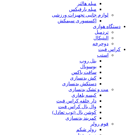
میله هالتر
میله بارفیکس
لوازم جانبی تجهیزات ورزشی
اکسسوری سیمکش
دستگاه هوازی
تردمیل
الپتیکال
دوچرخه
کراس فیت
استپ
بتل روپ
بوسوبال
سافت باکس
کش بدنسازی
دستکش بدنسازی
مت و تشک بدنسازی
کیسه بلغاری
دار حلقه کراس فیت
وال بال کراس فیت
کوشن بال (توپ تعادل)
کمربند بدنسازی
فوم رولر
رولر شکم