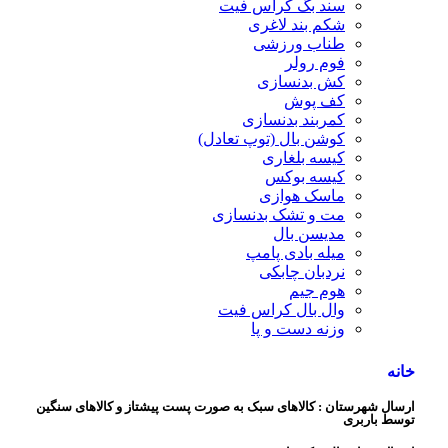
سند بگ کراس فیت
شکم بند لاغری
طناب ورزشی
فوم رولر
کش بدنسازی
کف پوش
کمربند بدنسازی
کوشن بال (توپ تعادل)
کیسه بلغاری
کیسه بوکس
ماسک هوازی
مت و تشک بدنسازی
مدیسن بال
میله بادی پامپ
نردبان چابکی
هوم جیم
وال بال کراس فیت
وزنه دست و پا
خانه
ارسال شهرستان : کالاهای سبک به صورت پست پیشتاز و کالاهای سنگین
توسط باربری