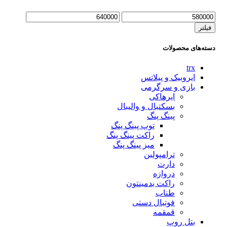
فیلتر
دسته‌های محصولات
trx
ایروبیک و پیلاتس
بازی و سرگرمی
ایرهاکی
بسکتبال و والیبال
پینگ پنگ
توپ پینگ پنگ
راکت پینگ پنگ
میز پینگ پنگ
ترامپولین
دارت
دروازه
راکت بدمینتون
طناب
فوتبال دستی
قمقمه
بتل روپ