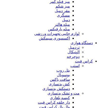
میز فیله کمر
میز شکم
مقر دمبل
مسگری
دمبل
میله هالتر
میله بارفیکس
لوازم جانبی تجهیزات ورزشی
اکسسوری سیمکش
دستگاه هوازی
تردمیل
الپتیکال
دوچرخه
کراس فیت
استپ
بتل روپ
بوسوبال
سافت باکس
کش بدنسازی
دستکش بدنسازی
مت و تشک بدنسازی
کیسه بلغاری
دار حلقه کراس فیت
وال بال کراس فیت