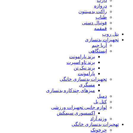
دارت
دروازه
راکت بدمینتون
طناب
فوتبال دستی
قمقمه
بتل روپ
تجهیزات بدنسازی
آریا جیم
ایستگاهی
برند پارامونت
برند تاو اسپرت
برند نیک تن
پارامونت
تجهیزات بدنسازی خانگی
مسگری
میزهای چندکاره بدنسازی
دمبل
کتل بل
لوازم جانبی تجهیزات ورزشی
اکسسوری سیمکش
وزنه آزاد
تهجیزات بدنسازی خانگی
چرخونک