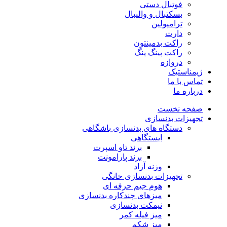
فوتبال دستی
بسکتبال و والیبال
ترامپولین
دارت
راکت بدمینتون
راکت پینگ پنگ
دروازه
ژیمناستیک
تماس با ما
درباره ما
صفحه نخست
تجهیزات بدنسازی
دستگاه های بدنسازی باشگاهی
ایستگاهی
برند تاو اسپرت
برند پارامونت
وزنه آزاد
تجهیزات بدنسازی خانگی
هوم جیم حرفه ای
میزهای چندکاره بدنسازی
نیمکت بدنسازی
میز فیله کمر
میز شکم