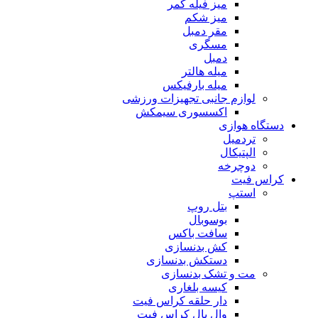
میز فیله کمر
میز شکم
مقر دمبل
مسگری
دمبل
میله هالتر
میله بارفیکس
لوازم جانبی تجهیزات ورزشی
اکسسوری سیمکش
دستگاه هوازی
تردمیل
الپتیکال
دوچرخه
کراس فیت
استپ
بتل روپ
بوسوبال
سافت باکس
کش بدنسازی
دستکش بدنسازی
مت و تشک بدنسازی
کیسه بلغاری
دار حلقه کراس فیت
وال بال کراس فیت