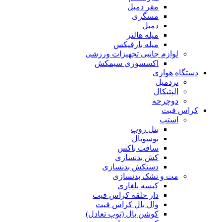
مقر دمبل
مسگری
دمبل
میله هالتر
میله بارفیکس
لوازم جانبی تجهیزات ورزشی
اکسسوری سیمکش
دستگاه هوازی
تردمیل
الپتیکال
دوچرخه
کراس فیت
استپ
بتل روپ
بوسوبال
سافت باکس
کش بدنسازی
دستکش بدنسازی
مت و تشک بدنسازی
کیسه بلغاری
دار حلقه کراس فیت
وال بال کراس فیت
کوشن بال (توپ تعادل)