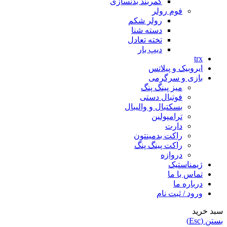
کمربند بدنسازی
فوم رولر
رولر شکم
دسته شنا
تخته تعادل
دیپ بار
trx
ایروبیک و پیلاتس
بازی و سرگرمی
میز پینگ پنگ
فوتبال دستی
بسکتبال و والیبال
ترامپولین
دارت
راکت بدمینتون
راکت پینگ پنگ
دروازه
ژیمناستیک
تماس با ما
درباره ما
ورود / ثبت نام
سبد خرید
بستن (Esc)