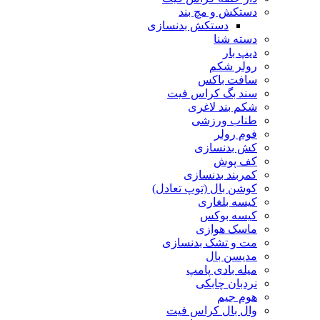
دستکش و مچ بند
دستکش بدنسازی
دسته شنا
دیپ بار
رولر شکم
سافت باکس
سند بگ کراس فیت
شکم بند لاغری
طناب ورزشی
فوم رولر
کش بدنسازی
کف پوش
کمربند بدنسازی
کوشن بال (توپ تعادل)
کیسه بلغاری
کیسه بوکس
ماسک هوازی
مت و تشک بدنسازی
مدیسن بال
میله بادی پامپ
نردبان چابکی
هوم جیم
وال بال کراس فیت