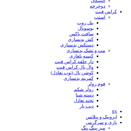
الپتیکال
دوچرخه
کراس فیت
استپ
بتل روپ
بوسوبال
سافت باکس
کش بدنسازی
دستکش بدنسازی
مت و تشک بدنسازی
کیسه بلغاری
دار حلقه کراس فیت
وال بال کراس فیت
کوشن بال (توپ تعادل)
کمربند بدنسازی
فوم رولر
رولر شکم
دسته شنا
تخته تعادل
دیپ بار
trx
ایروبیک و پیلاتس
بازی و سرگرمی
میز پینگ پنگ