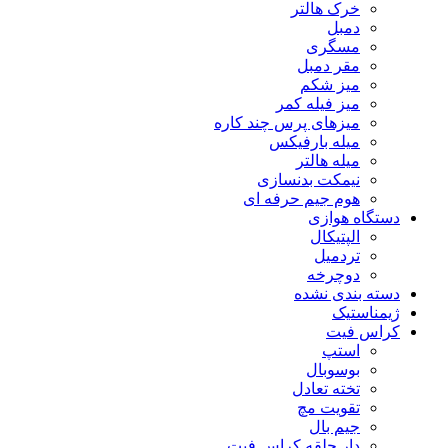
خرک هالتر
دمبل
مسگری
مقر دمبل
میز شکم
میز فیله کمر
میزهای پرس چند کاره
میله بارفیکس
میله هالتر
نیمکت بدنسازی
هوم جیم حرفه ای
دستگاه هوازی
الپتیکال
تردمیل
دوچرخه
دسته بندی نشده
ژیمناستیک
کراس فیت
استپ
بوسوبال
تخته تعادل
تقویت مچ
جیم بال
دار حلقه کراس فیت