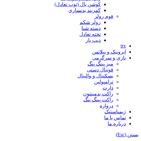
کوشن بال (توپ تعادل)
کمربند بدنسازی
فوم رولر
رولر شکم
دسته شنا
تخته تعادل
دیپ بار
trx
ایروبیک و پیلاتس
بازی و سرگرمی
میز پینگ پنگ
فوتبال دستی
بسکتبال و والیبال
ترامپولین
دارت
راکت بدمینتون
راکت پینگ پنگ
دروازه
ژیمناستیک
تماس با ما
درباره ما
بستن (Esc)