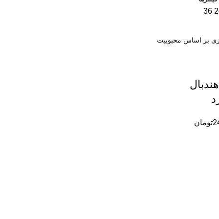
36
2
هندبال
د
2
تومان