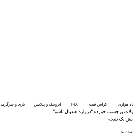
ه هوازی
کراس فیت
TRX
ایروبیک و پیلاتس
بازی و سرگرمی
ات برچسب خورده “دروازه هندبال تاشو”
یش یک نتیجه
یلترها